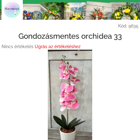
Ugrás
Kosá
Keresés
Bejelent
a
fő
tartalomhoz
Kód:
9635
Gondozásmentes orchidea 33
A
Nincs értékelés
Ugrás az értékeléshez
termék
átlagos
értékelése
5-
ből
0,0
csillag.