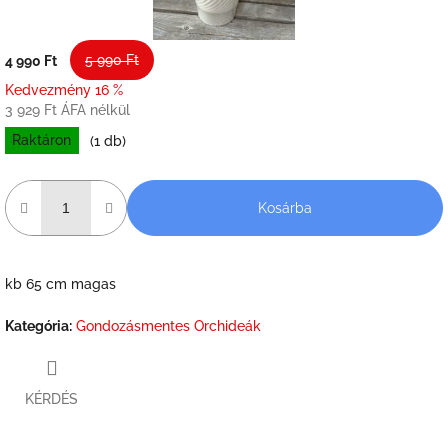
5 990 Ft
4 990 Ft
Kedvezmény 16 %
3 929 Ft ÁFA nélkül
Raktáron
(1 db)
Kosárba
kb 65 cm magas
Kategória
:
Gondozásmentes Orchideák
KÉRDÉS