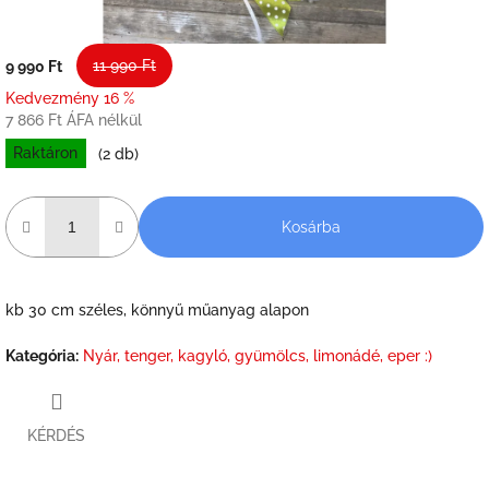
11 990 Ft
9 990 Ft
Kedvezmény 16 %
7 866 Ft ÁFA nélkül
Raktáron
(2 db)
Kosárba
kb 30 cm széles, könnyű műanyag alapon
Kategória
:
Nyár, tenger, kagyló, gyümölcs, limonádé, eper :)
KÉRDÉS