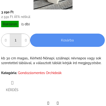
3 290 Ft
2 591 Ft ÁFA nélkül
Raktáron
(1 db)
Kosárba
kb 30 cm magas,, Kérhető Nőnapi, szülinapi, névnapos vagy sok
szeretettel táblával, a választott táblát kérjük írd megjegyzésbe.
Kategória
:
Gondozásmentes Orchideák
KÉRDÉS