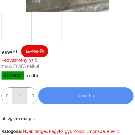
14 990 Ft
9 990 Ft
Kedvezmény 33 %
7 866 Ft ÁFA nélkül
Raktáron
(1 db)
Kosárba
hb 25 cm magas
Kategória
:
Nyár, tenger, kagyló, gyümölcs, limonádé, eper :)