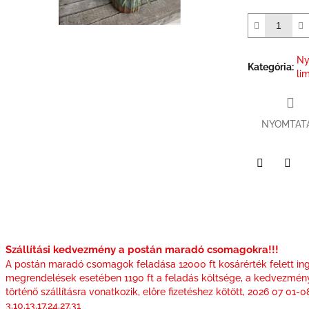
csillag.
Ny
Kategória
:
li
NYOMTAT
Facebook
Twit
Szállítási kedvezmény a postán maradó csomagokra!!!
A postán maradó csomagok feladása 12000 ft kosárérték felett ing
megrendelések esetében 1190 ft a feladás költsége, a kedvezmén
történő szállításra vonatkozik, előre fizetéshez kötött, 2026 07 01-
3,10,13,17.24,27,31