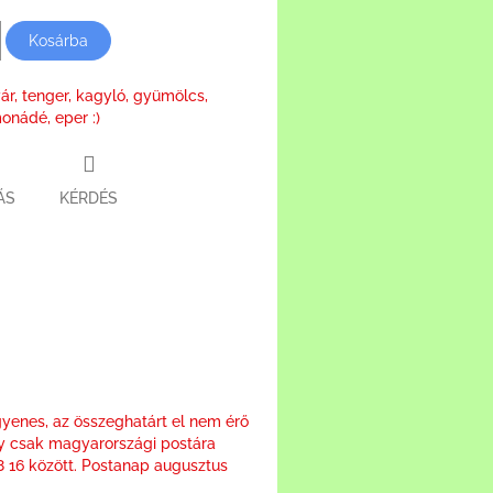
Kosárba
ár, tenger, kagyló, gyümölcs,
monádé, eper :)
ÁS
KÉRDÉS
ter
yenes, az összeghatárt el nem érő
y csak magyarországi postára
08 16 között. Postanap augusztus