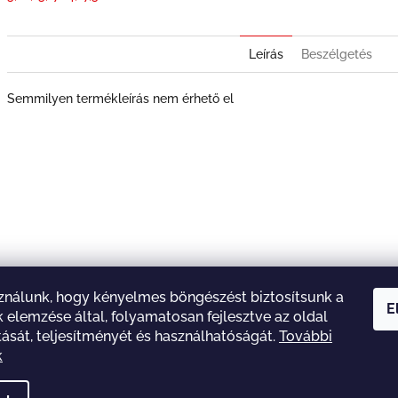
Leírás
Beszélgetés
Semmilyen termékleírás nem érhető el
ználunk, hogy kényelmes böngészést biztosítsunk a
E
 elemzése által, folyamatosan fejlesztve az oldal
A Manóművek Facebookja
tását, teljesítményét és használhatóságát.
További
k