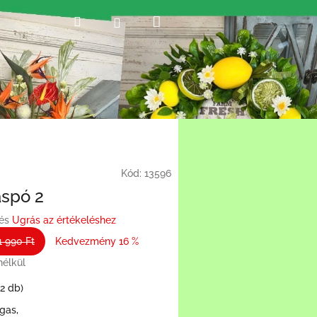
Kosár
Keresés
Bejelentkezés
Kód:
13596
aspó 2
és
Ugrás az értékeléshez
1 990 Ft
Kedvezmény 16 %
nélkül
(2 db)
gas,