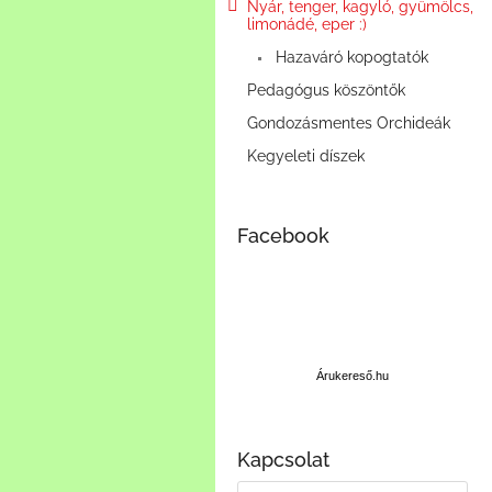
e
Nyár, tenger, kagyló, gyümölcs,
limonádé, eper :)
l
Hazaváró kopogtatók
Pedagógus köszöntők
Gondozásmentes Orchideák
Kegyeleti díszek
Facebook
Á
r
u
Árukereső.hu
k
e
r
Kapcsolat
e
s