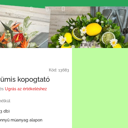
Kosár
Keresés
Bejelentkezés
Kód:
13683
yümis kopogtató
és
Ugrás az értékeléshez
nélkül
(3 db)
önnyű müanyag alapon