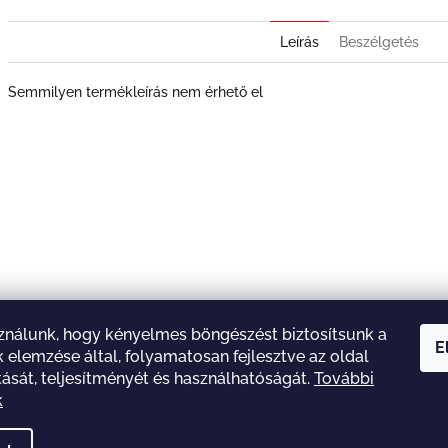
Leírás
Beszélgetés
Semmilyen termékleírás nem érhető el
ználunk, hogy kényelmes böngészést biztosítsunk a
E
 elemzése által, folyamatosan fejlesztve az oldal
A Manóművek Facebookja
tását, teljesítményét és használhatóságát.
További
k