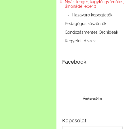
e
Nyár, tenger, kagyló, gyümölcs,
limonádé, eper :)
l
Hazaváró kopogtatók
Pedagógus köszöntők
Gondozásmentes Orchideák
Kegyeleti díszek
Facebook
Á
r
u
Árukereső.hu
k
e
r
Kapcsolat
e
s