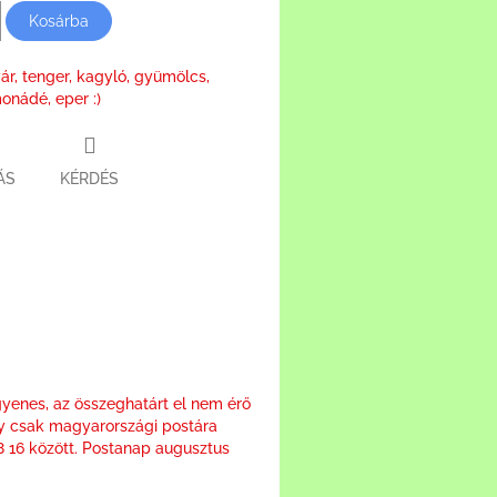
Kosárba
ár, tenger, kagyló, gyümölcs,
monádé, eper :)
ÁS
KÉRDÉS
ter
yenes, az összeghatárt el nem érő
y csak magyarországi postára
08 16 között. Postanap augusztus