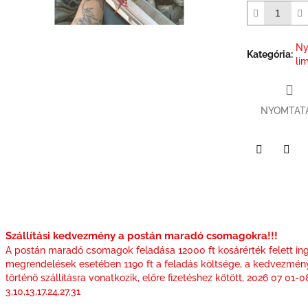
csillag.
Ny
Kategória
:
li
NYOMTAT
Facebook
Twit
Szállítási kedvezmény a postán maradó csomagokra!!!
A postán maradó csomagok feladása 12000 ft kosárérték felett ing
megrendelések esetében 1190 ft a feladás költsége, a kedvezmén
történő szállításra vonatkozik, előre fizetéshez kötött, 2026 07 01-
3,10,13,17.24,27,31