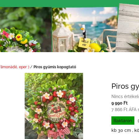
 limonádé, eper :)
/
Piros gyümis kopogtató
Piros g
A
Nincs értékel
termék
9 990 Ft
átlagos
7 866 Ft ÁFA 
értékelése
Raktáron
5-
ből
kb 30 cm , k
0,0