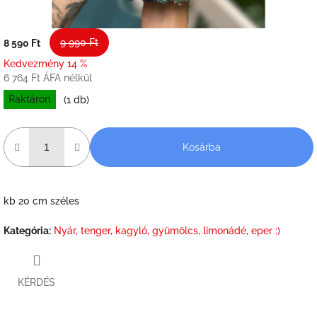
9 990 Ft
8 590 Ft
Kedvezmény 14 %
6 764 Ft ÁFA nélkül
Raktáron
(1 db)
Kosárba
kb 20 cm széles
Kategória
:
Nyár, tenger, kagyló, gyümölcs, limonádé, eper :)
KÉRDÉS