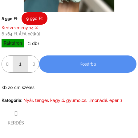
9 990 Ft
8 590 Ft
Kedvezmény 14 %
6 764 Ft ÁFA nélkül
Raktáron
(1 db)
Kosárba
kb 20 cm széles
Kategória
:
Nyár, tenger, kagyló, gyümölcs, limonádé, eper :)
KÉRDÉS