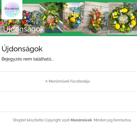
Ugrás
Kosá
Keresés
Bejelent
a
fő
tartalomhoz
Újdonságok
Újdonságok
Bejegyzés nem található...
L
á
A Manóművek Facebookja
b
l
é
c
Copyright 2026
Manóművek
. Minden jog fenntartva.
Shoptet készítette