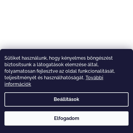
Sütiket használunk, hogy kényelmes böngészést
biztosítsunk a látogatások elemzése által,
folyamatosan fejlesztve az oldal funkcionalitását,
teljesítményét és használhatóságát.
További
információk
Beállítások
Elfogadom
Üdvözlünk mindenkit webáruházunkban! Reméljük megtalálod amit
keresel...